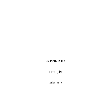
Müze İncelemesi
Sanat Tarihi
Şehir Rehberi
Resim İncelemesi
Tasarım
HAKKIMIZDA
İLETIŞIM
EKIBIMIZ