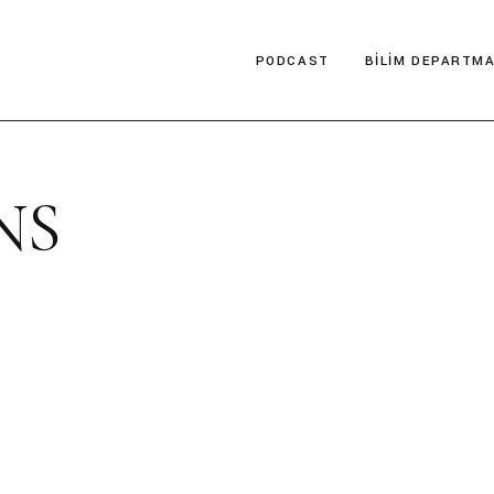
PODCAST
BILIM DEPARTMA
İzledin Mi?
Bilim Tarihi
NS
DeePOP
Fen Bilimleri
Müzede Bir Ziyaretçi
Sosyal Bilimler
Teknoloji