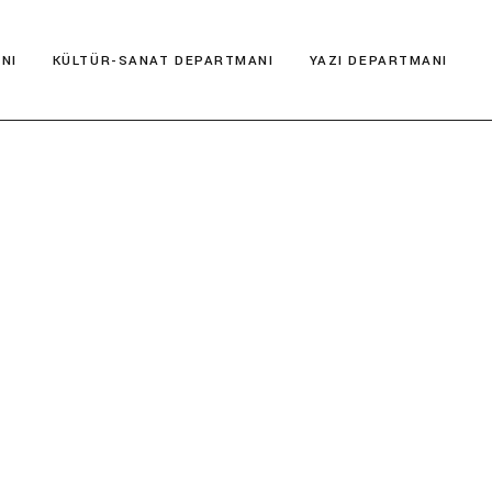
NI
KÜLTÜR-SANAT DEPARTMANI
YAZI DEPARTMANI
Kültür Postası
Deneme
Müze İncelemesi
Hikaye
Şehir Rehberi
Kitap Yorumları
Antik Kentler
Serbest
Film İncelemesi
Şiir
Gezi Yazıları
Kültür Araştırmaları
Kültür Postası