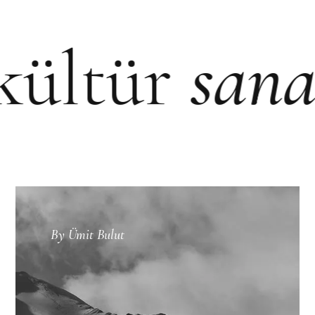
kültür
san
By
Ümit Bulut