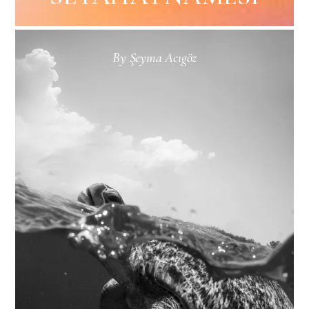
By
Şeyma Acıgöz