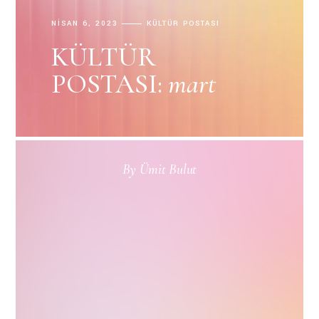
NISAN 6, 2023
KÜLTÜR POSTASI
KÜLTÜR
POSTASI:
mart
By
Ümit Bulut