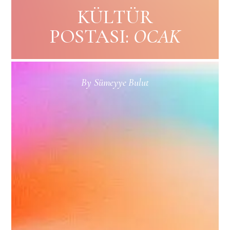
KÜLTÜR
POSTASI:
OCAK
By
Sümeyye Bulut