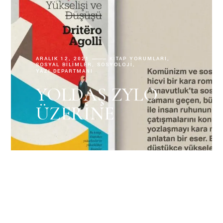
ARALIK 12, 2021
KITAP YORUMLARI
SOSYAL BILIMLER
SOSYOLOJI
YAZI DEPARTMANI
YOLDAŞ ZYLO
ÜZERINE