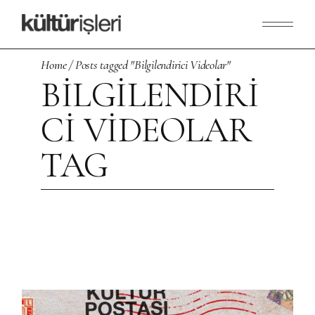
Skip
to
the
content
Home
Posts tagged "Bilgilendirici Videolar"
BILGILENDIRI
CI VIDEOLAR
TAG