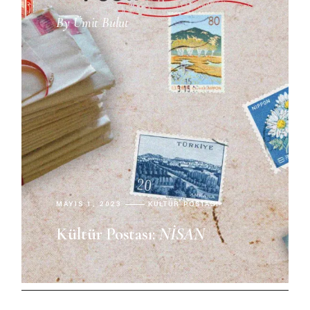
By
Ümit Bulut
MAYIS 1, 2023
KÜLTÜR POSTASI
Kültür Postası:
NISAN