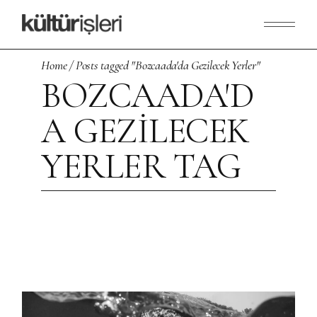
Skip
to
the
content
Home
Posts tagged "Bozcaada'da Gezilecek Yerler"
BOZCAADA'D
A GEZILECEK
YERLER TAG