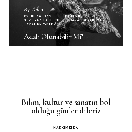
By
Talha
EYLÜL 20, 2021
DENEME
GEZI YAZILARI
KÜLTÜR-SANAT DEPARTMANI
YAZI DEPARTMANI
Adalı Olunabilir Mi?
Bilim, kültür ve sanatın bol
olduğu günler dileriz
HAKKIMIZDA