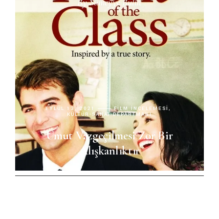
By
Sümeyye Bulut
EYLÜL 13, 2021
FILM İNCELEMESI
KÜLTÜR-SANAT DEPARTMANI
Umut Vazgeçilmesi Zor Bir
Alışkanlıktır