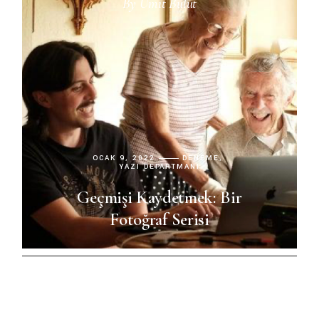
By
Ümit Bulut
OCAK 9, 2022
DENEME
YAZI DEPARTMANI
Geçmişi Kaydetmek: Bir
Fotoğraf Serisi