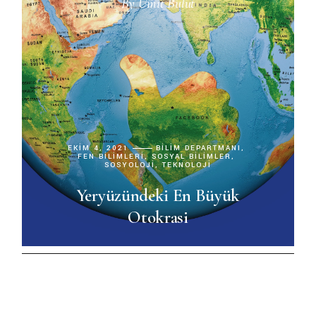
By
Ümit Bulut
EKIM 4, 2021
BILIM DEPARTMANI
FEN BILIMLERI
SOSYAL BILIMLER
SOSYOLOJI
TEKNOLOJI
Yeryüzündeki En Büyük
Otokrasi