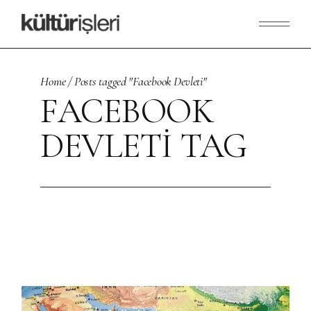
Skip
to
the
content
Home
Posts tagged "Facebook Devleti"
FACEBOOK
DEVLETI TAG