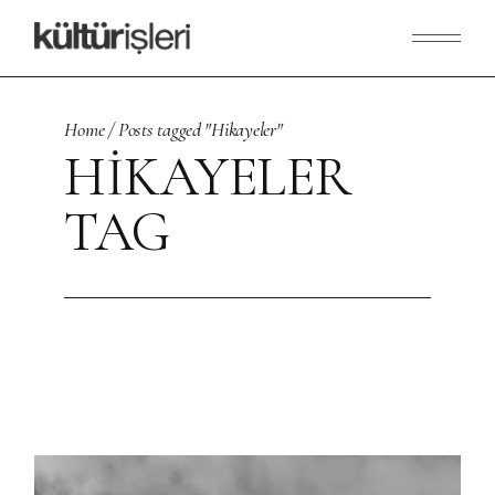
Skip
to
the
content
Home
Posts tagged "Hikayeler"
HIKAYELER
TAG