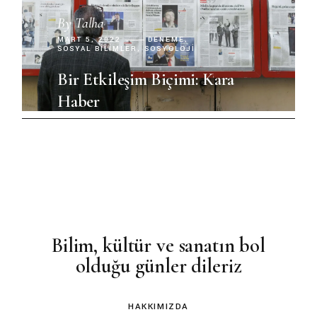
By
Talha
MART 5, 2022
DENEME
SOSYAL BILIMLER
SOSYOLOJI
Bir Etkileşim Biçimi: Kara
Haber
Bilim, kültür ve sanatın bol
olduğu günler dileriz
HAKKIMIZDA