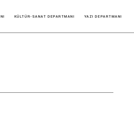
NI
KÜLTÜR-SANAT DEPARTMANI
YAZI DEPARTMANI
Kültür Postası
Deneme
Müze İncelemesi
Hikaye
Şehir Rehberi
Kitap Yorumları
Antik Kentler
Serbest
Film İncelemesi
Şiir
Gezi Yazıları
Kültür Araştırmaları
Kültür Postası