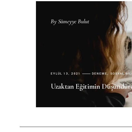
By
Sümeyye Bulut
EYLÜL 13, 2021
DENEME
SOSYAL BI
Uzaktan Eğitimin Düşündür