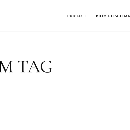
PODCAST
BILIM DEPARTMA
İzledin Mi?
Bilim Tarihi
DeePOP
Fen Bilimleri
IM TAG
Müzede Bir Ziyaretçi
Sosyal Bilimler
Teknoloji