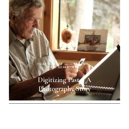
By
Admin
OCAK 9, 2022
DENEME
YAZI DEPARTMANI
Digitizing Past – A
Photography Story