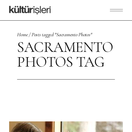
Skip
to
the
content
Home
Posts tagged "Sacramento Photos"
SACRAMENTO
PHOTOS TAG