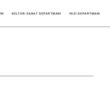
NI
KÜLTÜR-SANAT DEPARTMANI
YAZI DEPARTMANI
Kültür Postası
Deneme
Müze İncelemesi
Hikaye
Şehir Rehberi
Kitap Yorumları
Antik Kentler
Serbest
Film İncelemesi
Şiir
Gezi Yazıları
Kültür Araştırmaları
Kültür Postası