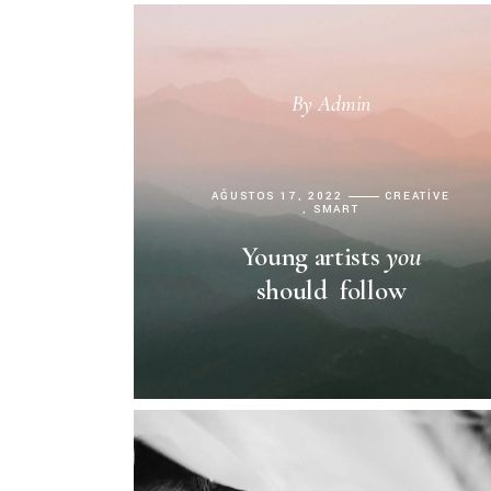
By
Admin
AĞUSTOS 17, 2022
CREATIVE
SMART
Young artists
you
should follow