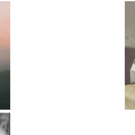
By
Admin
AĞUSTOS 17, 2022
CREATIVE
SMART
Skincare routine
FOR
DRY
skin