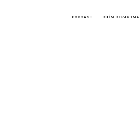
PODCAST
BILIM DEPARTMA
İzledin Mi?
Bilim Tarihi
DeePOP
Fen Bilimleri
Müzede Bir Ziyaretçi
Sosyal Bilimler
Teknoloji