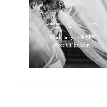
By
Admin
AĞUSTOS 15, 2022
CREATIVE
SMART
Work larger
GREEN
river
OF
holiday