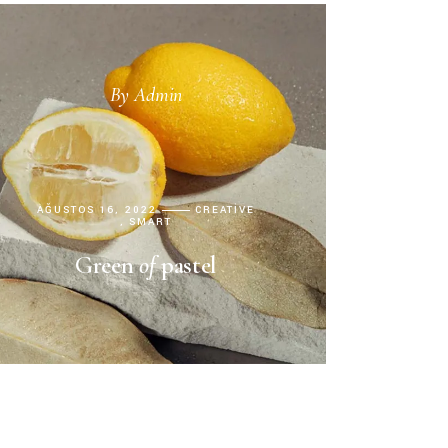
Müze İncelemesi
Sanat Tarihi
Şehir Rehberi
By
Admin
Resim İncelemesi
Tasarım
AĞUSTOS 16, 2022
CREATIVE
SMART
Green
of
pastel