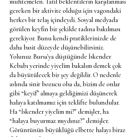
muhtemelen. Tatil beklentilerin karşılanması
gereken bir aktivite olduğu için vagondaki
herkes bir telaş içindeydi. Sosyal medyada
görülen keyfin bir şekilde tadına bakılması
gerekiyor. Bunu kendi pratiklerinizde de
daha basit düzeyde düşünebilirsiniz.
Yolunuz Bursa’ya düştüğünde İskender
Kebabı yerinde yiyelim bakalım demek çok
da büyütülecek bir şey değildir. O nedenle
aslında sinir bozucu olsa da, bizim de onlar
gibi “keyif” almaya geldiğimizi düşünerek
halaya katılmamız için teklifte bulundular.
Ha “İskender yiyelim mi?” demişler, ha
“halaya buyurmaz mıydınız?” demişler.
Görüntünün büyüklüğü elbette halayı biraz