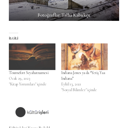
Fotoğraflar: Talha Kabukçu
İLGILI
Tournefort Seyahatnamesi
Indiana Jones ya da “Yetiş Yaa
Ocak 29, 2023
Indiana”
"Kitap Yorumları" içinde
Eylül 13, 2021
"Sosyal Bilimler" içinde