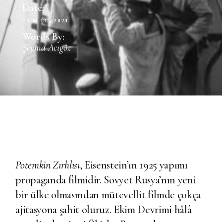
Date:
EKIM 11, 2021
Words By:
Şeyma Acıgöz
Potemkin Zırhlısı
, Eisenstein’ın 1925 yapımı
propaganda filmidir. Sovyet Rusya’nın yeni
bir ülke olmasından mütevellit filmde çokça
ajitasyona şahit oluruz. Ekim Devrimi hâlâ