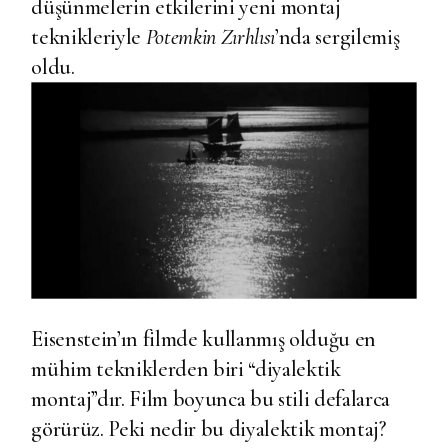
düşünmelerin etkilerini yeni montaj
teknikleriyle
Potemkin Zırhlısı
’nda sergilemiş
oldu.
Eisenstein’ın filmde kullanmış olduğu en
mühim tekniklerden biri “diyalektik
montaj”dır. Film boyunca bu stili defalarca
görürüz. Peki nedir bu diyalektik montaj?