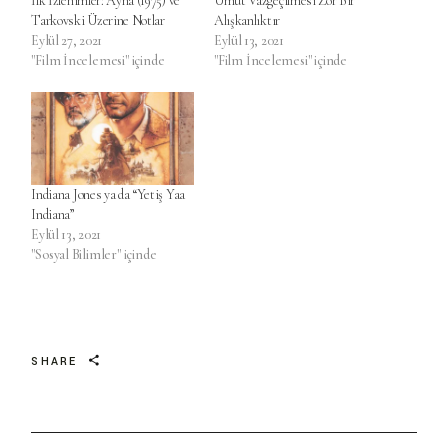
İlk İzlenimler: Ayna (1975) ve
Umut Vazgeçilmesi Zor Bir
Tarkovski Üzerine Notlar
Alışkanlıktır
Eylül 27, 2021
Eylül 13, 2021
"Film İncelemesi" içinde
"Film İncelemesi" içinde
Indiana Jones ya da “Yetiş Yaa
Indiana”
Eylül 13, 2021
"Sosyal Bilimler" içinde
SHARE