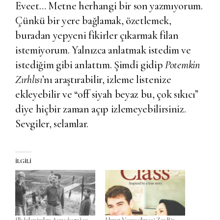
Eveet… Metne herhangi bir son yazmıyorum.
Çünkü bir yere bağlamak, özetlemek,
buradan yepyeni fikirler çıkarmak filan
istemiyorum. Yalnızca anlatmak istedim ve
istediğim gibi anlattım. Şimdi gidip
Potemkin
Zırhlısı
’nı araştırabilir, izleme listenize
ekleyebilir ve “off siyah beyaz bu, çok sıkıcı”
diye hiçbir zaman açıp izlemeyebilirsiniz.
Sevgiler, selamlar.
İLGILI