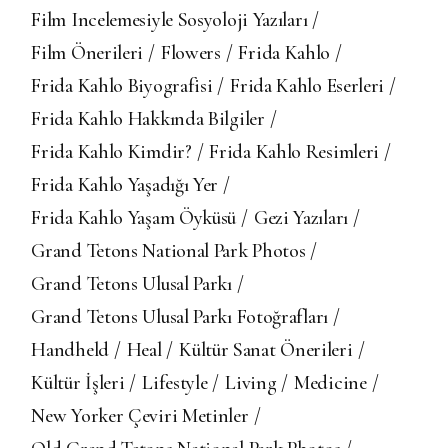
Film Incelemesiyle Sosyoloji Yazıları
Film Önerileri
Flowers
Frida Kahlo
Frida Kahlo Biyografisi
Frida Kahlo Eserleri
Frida Kahlo Hakkında Bilgiler
Frida Kahlo Kimdir?
Frida Kahlo Resimleri
Frida Kahlo Yaşadığı Yer
Frida Kahlo Yaşam Öyküsü
Gezi Yazıları
Grand Tetons National Park Photos
Grand Tetons Ulusal Parkı
Grand Tetons Ulusal Parkı Fotoğrafları
Handheld
Heal
Kültür Sanat Önerileri
Kültür İşleri
Lifestyle
Living
Medicine
New Yorker Çeviri Metinler