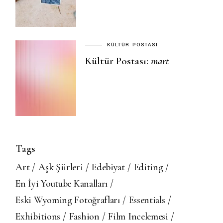
KÜLTÜR POSTASI
Kültür Postası:
mart
Tags
Art
Aşk Şiirleri
Edebiyat
Editing
En İyi Youtube Kanalları
Eski Wyoming Fotoğrafları
Essentials
Exhibitions
Fashion
Film Incelemesi