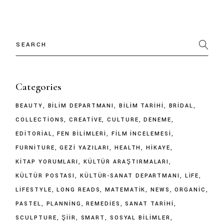
Categories
BEAUTY
BILIM DEPARTMANI
BILIM TARIHI
BRIDAL
COLLECTIONS
CREATIVE
CULTURE
DENEME
EDITORIAL
FEN BILIMLERI
FILM İNCELEMESI
FURNITURE
GEZI YAZILARI
HEALTH
HIKAYE
KITAP YORUMLARI
KÜLTÜR ARAŞTIRMALARI
KÜLTÜR POSTASI
KÜLTÜR-SANAT DEPARTMANI
LIFE
LIFESTYLE
LONG READS
MATEMATIK
NEWS
ORGANIC
PASTEL
PLANNING
REMEDIES
SANAT TARIHI
SCULPTURE
ŞIIR
SMART
SOSYAL BILIMLER