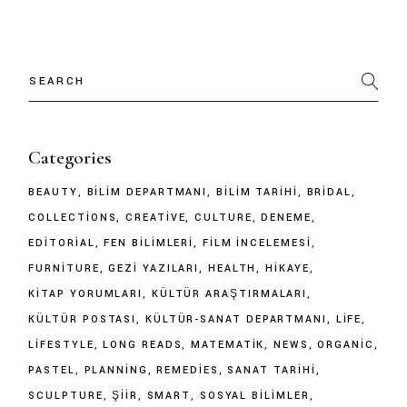
Categories
BEAUTY
BILIM DEPARTMANI
BILIM TARIHI
BRIDAL
COLLECTIONS
CREATIVE
CULTURE
DENEME
EDITORIAL
FEN BILIMLERI
FILM İNCELEMESI
FURNITURE
GEZI YAZILARI
HEALTH
HIKAYE
KITAP YORUMLARI
KÜLTÜR ARAŞTIRMALARI
KÜLTÜR POSTASI
KÜLTÜR-SANAT DEPARTMANI
LIFE
LIFESTYLE
LONG READS
MATEMATIK
NEWS
ORGANIC
PASTEL
PLANNING
REMEDIES
SANAT TARIHI
SCULPTURE
ŞIIR
SMART
SOSYAL BILIMLER