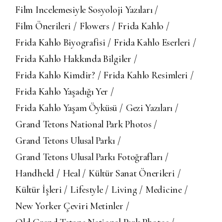
Film Incelemesiyle Sosyoloji Yazıları
Film Önerileri
Flowers
Frida Kahlo
Frida Kahlo Biyografisi
Frida Kahlo Eserleri
Frida Kahlo Hakkında Bilgiler
Frida Kahlo Kimdir?
Frida Kahlo Resimleri
Frida Kahlo Yaşadığı Yer
Frida Kahlo Yaşam Öyküsü
Gezi Yazıları
Grand Tetons National Park Photos
Grand Tetons Ulusal Parkı
Grand Tetons Ulusal Parkı Fotoğrafları
Handheld
Heal
Kültür Sanat Önerileri
Kültür İşleri
Lifestyle
Living
Medicine
New Yorker Çeviri Metinler