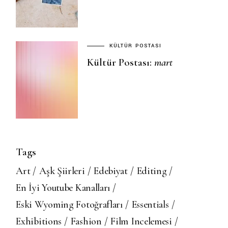
KÜLTÜR POSTASI
Kültür Postası:
mart
Tags
Art
Aşk Şiirleri
Edebiyat
Editing
En İyi Youtube Kanalları
Eski Wyoming Fotoğrafları
Essentials
Exhibitions
Fashion
Film Incelemesi