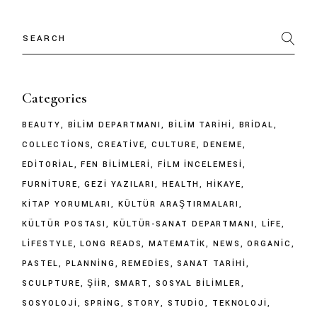
Categories
BEAUTY
BILIM DEPARTMANI
BILIM TARIHI
BRIDAL
COLLECTIONS
CREATIVE
CULTURE
DENEME
EDITORIAL
FEN BILIMLERI
FILM İNCELEMESI
FURNITURE
GEZI YAZILARI
HEALTH
HIKAYE
KITAP YORUMLARI
KÜLTÜR ARAŞTIRMALARI
KÜLTÜR POSTASI
KÜLTÜR-SANAT DEPARTMANI
LIFE
LIFESTYLE
LONG READS
MATEMATIK
NEWS
ORGANIC
PASTEL
PLANNING
REMEDIES
SANAT TARIHI
SCULPTURE
ŞIIR
SMART
SOSYAL BILIMLER
SOSYOLOJI
SPRING
STORY
STUDIO
TEKNOLOJI