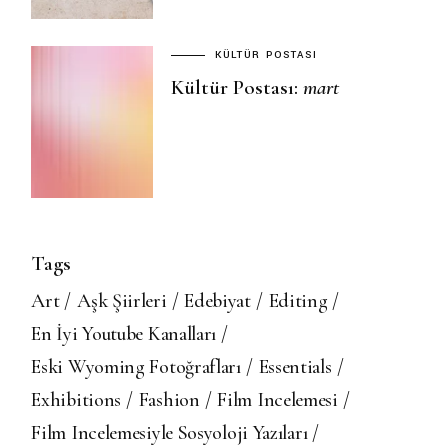
KÜLTÜR POSTASI
Kültür Postası:
mart
Tags
Art
Aşk Şiirleri
Edebiyat
Editing
En İyi Youtube Kanalları
Eski Wyoming Fotoğrafları
Essentials
Exhibitions
Fashion
Film Incelemesi
Film Incelemesiyle Sosyoloji Yazıları