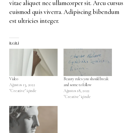
vitae aliquet nec ullamcorper sit. Arcu cursus
euismod quis viverra. Adipiscing bibendum
est ultricies integer.
İLGILI
Video
Beauty rules you should break
Ağustos 13, 2022
and some to follow
"Creative" içinde
Ağustos 18, 2022
"Creative" içinde