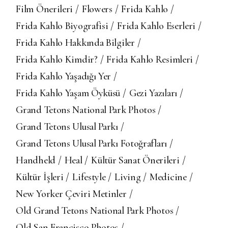
Film Önerileri
Flowers
Frida Kahlo
Frida Kahlo Biyografisi
Frida Kahlo Eserleri
Frida Kahlo Hakkında Bilgiler
Frida Kahlo Kimdir?
Frida Kahlo Resimleri
Frida Kahlo Yaşadığı Yer
Frida Kahlo Yaşam Öyküsü
Gezi Yazıları
Grand Tetons National Park Photos
Grand Tetons Ulusal Parkı
Grand Tetons Ulusal Parkı Fotoğrafları
Handheld
Heal
Kültür Sanat Önerileri
Kültür İşleri
Lifestyle
Living
Medicine
New Yorker Çeviri Metinler
Old Grand Tetons National Park Photos
Old San Francisco Photos