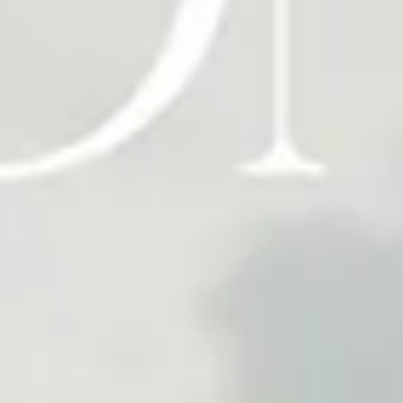
Müze İncelemesi
Sanat Tarihi
Şehir Rehberi
Resim İncelemesi
Tasarım