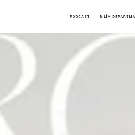
PODCAST
BILIM DEPARTMA
İzledin Mi?
Bilim Tarihi
DeePOP
Fen Bilimleri
Müzede Bir Ziyaretçi
Sosyal Bilimler
Teknoloji