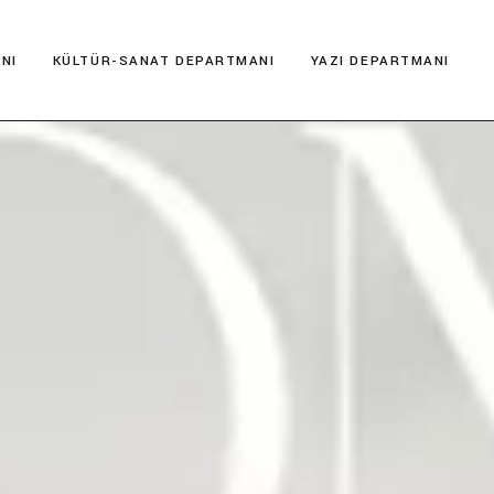
NI
KÜLTÜR-SANAT DEPARTMANI
YAZI DEPARTMANI
Kültür Postası
Deneme
Müze İncelemesi
Hikaye
Şehir Rehberi
Kitap Yorumları
Antik Kentler
Serbest
Film İncelemesi
Şiir
Gezi Yazıları
Kültür Araştırmaları
Kültür Postası