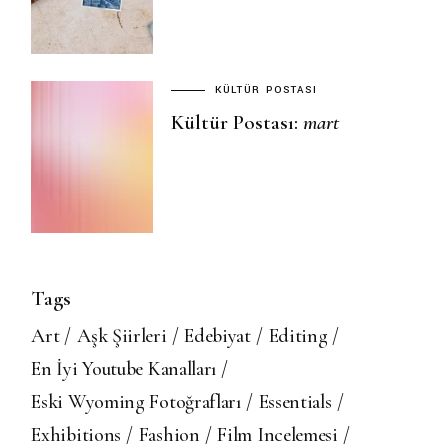
KÜLTÜR POSTASI
Kültür Postası:
mart
Tags
Art
Aşk Şiirleri
Edebiyat
Editing
En İyi Youtube Kanalları
Eski Wyoming Fotoğrafları
Essentials
Exhibitions
Fashion
Film Incelemesi