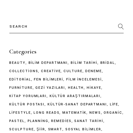
Categories
BEAUTY
BILIM DEPARTMANI
BILIM TARIHI
BRIDAL
COLLECTIONS
CREATIVE
CULTURE
DENEME
EDITORIAL
FEN BILIMLERI
FILM İNCELEMESI
FURNITURE
GEZI YAZILARI
HEALTH
HIKAYE
KITAP YORUMLARI
KÜLTÜR ARAŞTIRMALARI
KÜLTÜR POSTASI
KÜLTÜR-SANAT DEPARTMANI
LIFE
LIFESTYLE
LONG READS
MATEMATIK
NEWS
ORGANIC
PASTEL
PLANNING
REMEDIES
SANAT TARIHI
SCULPTURE
ŞIIR
SMART
SOSYAL BILIMLER