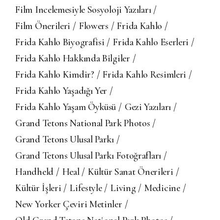
Film Incelemesiyle Sosyoloji Yazıları
Film Önerileri
Flowers
Frida Kahlo
Frida Kahlo Biyografisi
Frida Kahlo Eserleri
Frida Kahlo Hakkında Bilgiler
Frida Kahlo Kimdir?
Frida Kahlo Resimleri
Frida Kahlo Yaşadığı Yer
Frida Kahlo Yaşam Öyküsü
Gezi Yazıları
Grand Tetons National Park Photos
Grand Tetons Ulusal Parkı
Grand Tetons Ulusal Parkı Fotoğrafları
Handheld
Heal
Kültür Sanat Önerileri
Kültür İşleri
Lifestyle
Living
Medicine
New Yorker Çeviri Metinler